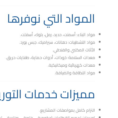
المواد التي نوفرها
مواد البناء
: أسمنت، حديد، رمل، بلوك، أسفلت.
مواد التشطيبات
: دهانات، سيراميك، جبس بورد.
الأثاث المكتبي والفندقي
.
معدات السلامة
: خوذات، أدوات حماية، طفايات حريق.
معدات كهربائية وميكانيكية
.
مواد النظافة والضيافة
.
مميزات خدمات التوريد
التزام كامل بمواصفات المشاريع.
توريدات لجميع القطاعات (حكومية – خاصة – صناعية – تجا